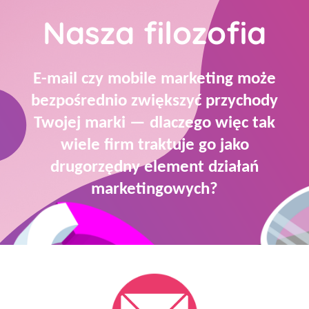
Nasza filozofia
E-mail czy mobile marketing może
bezpośrednio zwiększyć przychody
Twojej marki — dlaczego więc tak
wiele firm traktuje go jako
drugorzędny element działań
marketingowych?